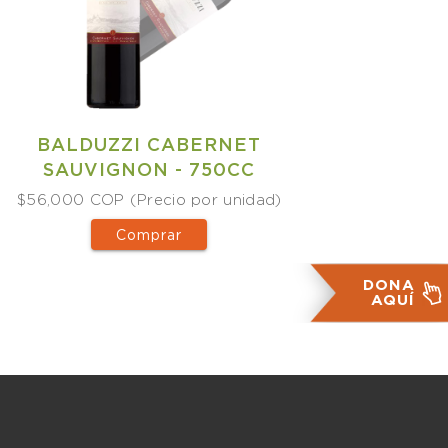
BALDUZZI CABERNET
SAUVIGNON - 750CC
$56,000 COP (Precio por unidad)
Comprar
DONA
AQUÍ